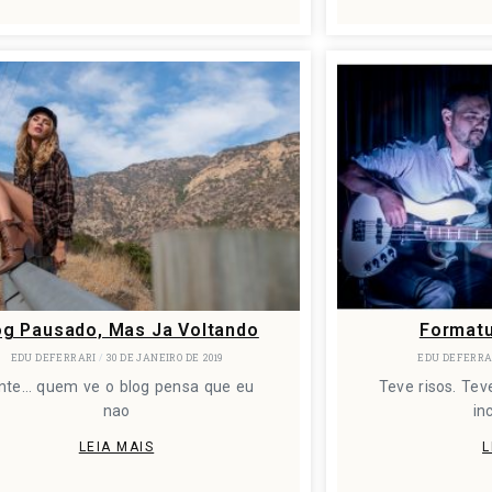
og Pausado, Mas Ja Voltando
Formatu
EDU DEFERRARI
30 DE JANEIRO DE 2019
EDU DEFERR
nte… quem ve o blog pensa que eu
Teve risos. Te
nao
in
LEIA MAIS
L