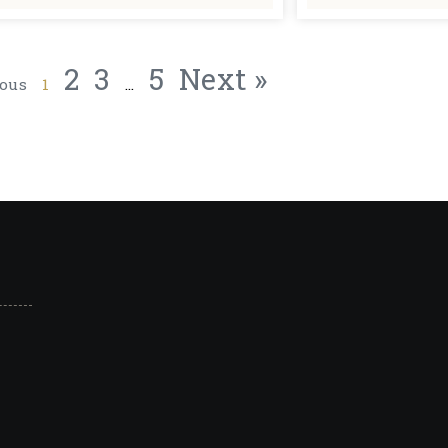
2
3
5
Next »
ious
1
…