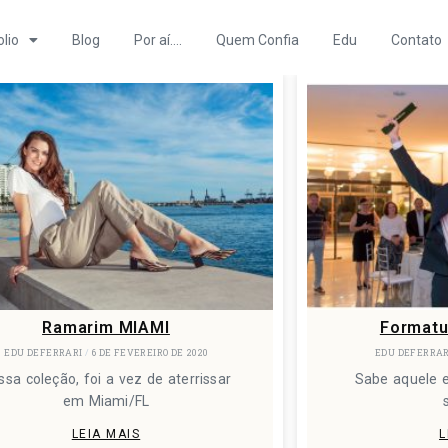
olio
Blog
Por aí….
Quem Confia
Edu
Contato
Ramarim MIAMI
Formatu
EDU DEFERRARI
6 DE FEVEREIRO DE 2020
EDU DEFERRA
ssa coleção, foi a vez de aterrissar
Sabe aquele 
em Miami/FL
LEIA MAIS
L