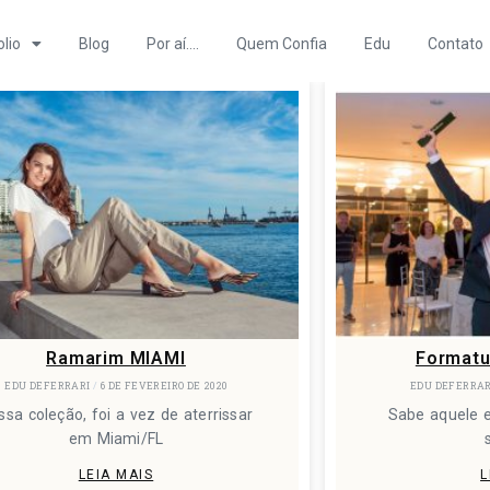
olio
Blog
Por aí….
Quem Confia
Edu
Contato
Ramarim MIAMI
Formatu
EDU DEFERRARI
6 DE FEVEREIRO DE 2020
EDU DEFERRA
ssa coleção, foi a vez de aterrissar
Sabe aquele 
em Miami/FL
LEIA MAIS
L