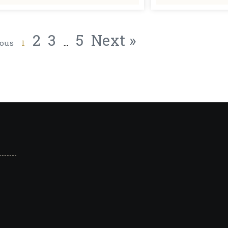
2
3
5
Next »
ious
1
…