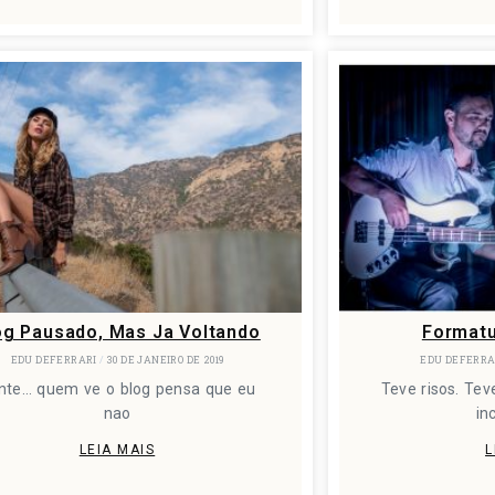
og Pausado, Mas Ja Voltando
Formatu
EDU DEFERRARI
30 DE JANEIRO DE 2019
EDU DEFERR
nte… quem ve o blog pensa que eu
Teve risos. Te
nao
in
LEIA MAIS
L