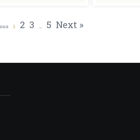
2
3
5
Next »
ious
1
…