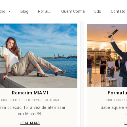
olio
Blog
Por aí….
Quem Confia
Edu
Contato
Ramarim MIAMI
Formatu
EDU DEFERRARI
6 DE FEVEREIRO DE 2020
EDU DEFERRA
ssa coleção, foi a vez de aterrissar
Sabe aquele 
em Miami/FL
LEIA MAIS
L