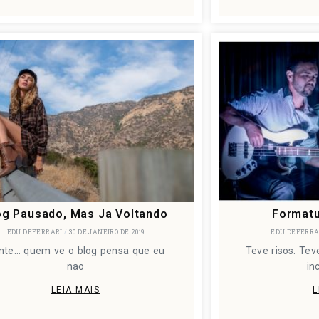
og Pausado, Mas Ja Voltando
Formatu
EDU DEFERRARI
30 DE JANEIRO DE 2019
EDU DEFERR
nte… quem ve o blog pensa que eu
Teve risos. Te
nao
in
LEIA MAIS
L