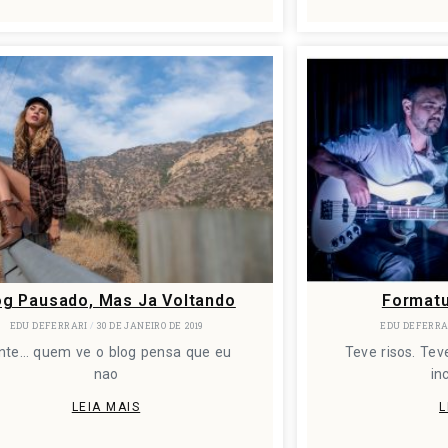
og Pausado, Mas Ja Voltando
Formatu
EDU DEFERRARI
30 DE JANEIRO DE 2019
EDU DEFERR
nte… quem ve o blog pensa que eu
Teve risos. Te
nao
in
LEIA MAIS
L