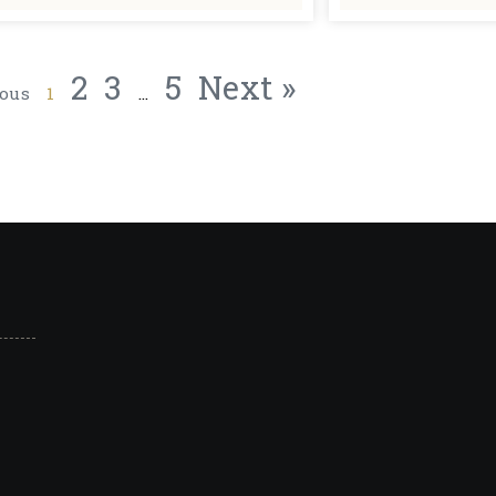
2
3
5
Next »
ious
1
…