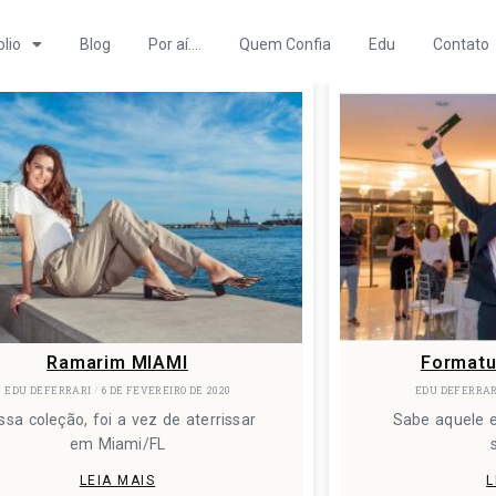
olio
Blog
Por aí….
Quem Confia
Edu
Contato
Ramarim MIAMI
Formatu
EDU DEFERRARI
6 DE FEVEREIRO DE 2020
EDU DEFERRA
ssa coleção, foi a vez de aterrissar
Sabe aquele 
em Miami/FL
LEIA MAIS
L