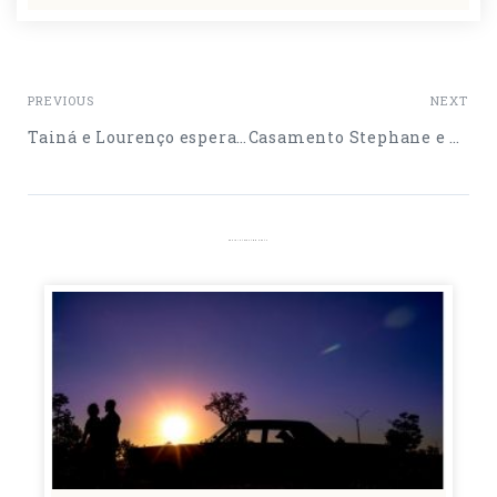
PREVIOUS
NEXT
Tainá e Lourenço esperando a Ana Beatriz
Casamento Stephane e Diego
More Interesting Posts