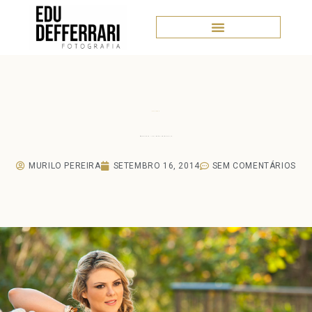
Ensaios
Àgnes Rio – Coleção Verão 2015
MURILO PEREIRA
SETEMBRO 16, 2014
SEM COMENTÁRIOS