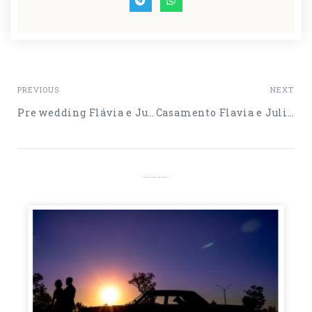
PREVIOUS
NEXT
Pre wedding Flávia e Juliano
Casamento Flavia e Juliano
More Interesting Posts